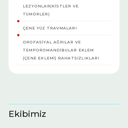
LEZYONLAR(KISTLER VE
DIŞ HEKIMLIĞINDE LAZERLER
TÜMÖRLER)
HALITOZIS NEDENLERI
ÇENE YÜZ TRAVMALARI
OROFASIYAL AĞRILAR VE
TEMPOROMANDIBULAR EKLEM
(ÇENE EKLEMI) RAHATSIZLIKLARI
Ekibimiz