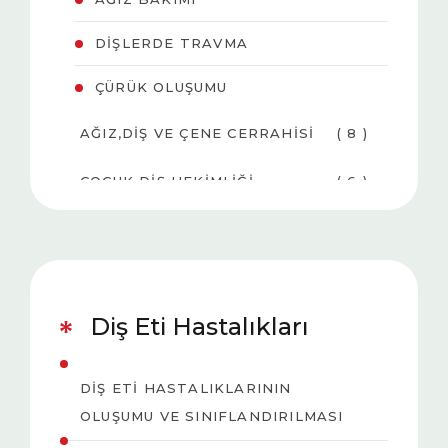
DIŞLERDE TRAVMA
ÇÜRÜK OLUŞUMU
AĞIZ,DIŞ VE ÇENE CERRAHISI
( 8 )
ÇOCUK DIŞ HEKIMLIĞI
( 6 )
DIŞ BEYAZLATMA
( 3 )
(BLEACHING)
DIŞ ETI HASTALIKLARI
( 5 )
Diş Eti Hastalıkları
ESTETIK DIŞ HEKIMLIĞI
( 5 )
DIŞ ETI HASTALIKLARININ
ORTODONTI
( 5 )
OLUŞUMU VE SINIFLANDIRILMASI