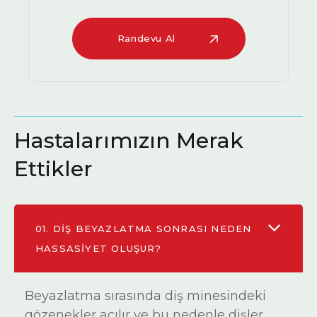
Randevu Al
Hastalarımızın Merak
Ettikler
01.
DIŞ BEYAZLATMA SONRASI NEDEN
HASSASIYET OLUŞUR?
Beyazlatma sırasında diş minesindeki
gözenekler açılır ve bu nedenle dişler