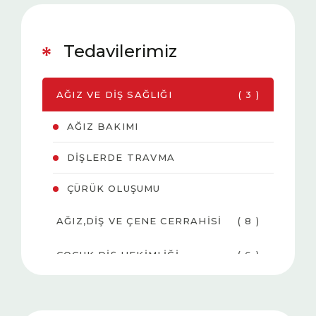
Tedavilerimiz
AĞIZ VE DIŞ SAĞLIĞI
( 3 )
AĞIZ BAKIMI
DIŞLERDE TRAVMA
ÇÜRÜK OLUŞUMU
AĞIZ,DIŞ VE ÇENE CERRAHISI
( 8 )
ÇOCUK DIŞ HEKIMLIĞI
( 6 )
DIŞ BEYAZLATMA
( 3 )
(BLEACHING)